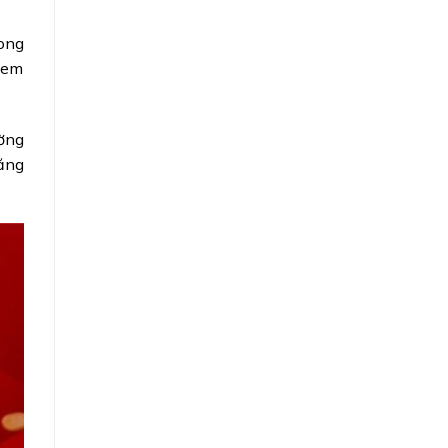
rong
 xem
ường
tăng