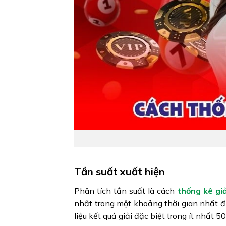
Tần suất xuất hiện
Phân tích tần suất là cách
thống kê giả
nhất trong một khoảng thời gian nhất đ
liệu kết quả giải đặc biệt trong ít nhất 