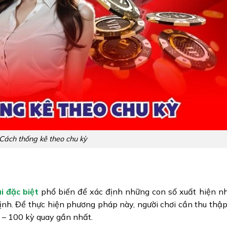
Cách thống kê theo chu kỳ
i đặc biệt
phổ biến để xác định những con số xuất hiện nh
ịnh. Để thực hiện phương pháp này, người chơi cần thu thậ
50 – 100 kỳ quay gần nhất.