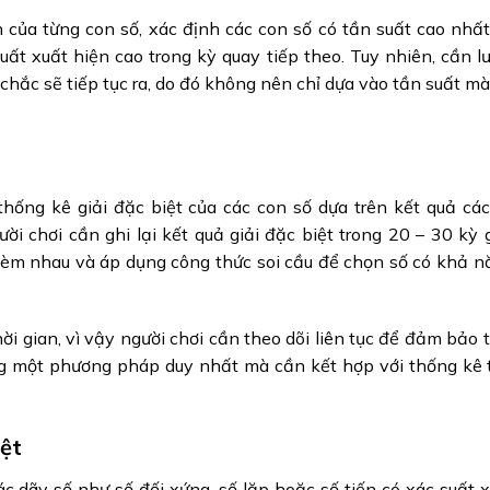
 của từng con số, xác định các con số có tần suất cao nhấ
uất xuất hiện cao trong kỳ quay tiếp theo. Tuy nhiên, cần l
chắc sẽ tiếp tục ra, do đó không nên chỉ dựa vào tần suất m
 thống kê giải đặc biệt của các con số dựa trên kết quả cá
ời chơi cần ghi lại kết quả giải đặc biệt trong 20 – 30 kỳ
i kèm nhau và áp dụng công thức soi cầu để chọn số có khả 
hời gian, vì vậy người chơi cần theo dõi liên tục để đảm bảo 
ng một phương pháp duy nhất mà cần kết hợp với thống kê 
iệt
ác dãy số như số đối xứng, số lặp hoặc số tiến có xác suất 