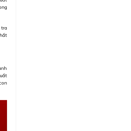
rong
 tra
nhất
anh
uất
 con