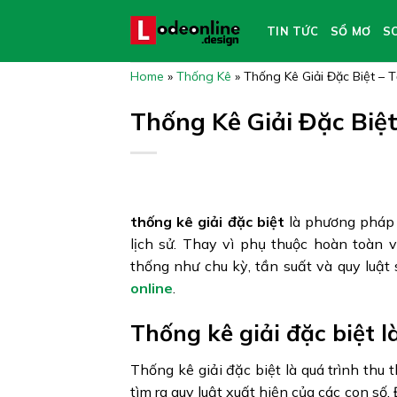
Bỏ
qua
TIN TỨC
SỔ MƠ
S
nội
dung
Home
»
Thống Kê
»
Thống Kê Giải Đặc Biệt – 
Thống Kê Giải Đặc Biệ
thống kê giải đặc biệt
là phương pháp g
lịch sử. Thay vì phụ thuộc hoàn toàn
thống như chu kỳ, tần suất và quy luật
online
.
Thống kê giải đặc biệt l
Thống kê giải đặc biệt là quá trình thu 
tìm ra quy luật xuất hiện của các con số