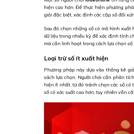
hiện cao hơn. Để thực hiện phương pháp
giải đặc biệt, xác định các cặp số đối xứ
Sau đó chọn những số có mô hình xuất hiệ
dữ liệu trong nhiều kỳ để xác định tính
mà cần linh hoạt trong cách lựa chọn số.
Loại trừ số ít xuất hiện
Phương pháp này dựa vào thống kê giải 
sách lựa chọn. Người chơi cần phân tíc
hiện ít nhất, từ đó tránh chọn các số có
số có xác suất cao hơn, tuy nhiên vẫn cầ