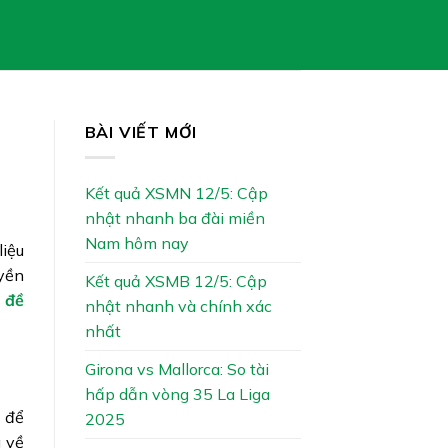
BÀI VIẾT MỚI
Kết quả XSMN 12/5: Cập
nhật nhanh ba đài miền
Nam hôm nay
liệu
yền
Kết quả XSMB 12/5: Cập
ô đề
nhật nhanh và chính xác
nhất
Girona vs Mallorca: So tài
hấp dẫn vòng 35 La Liga
i để
2025
g về